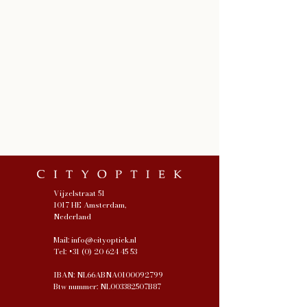
Vijzelstraat 51
1017 HE Amsterdam,
Nederland
Mail:
info@cityoptiek.nl
Tel:
+31 (0) 20 624 45 53
IBAN: NL66ABNA0100092799
Btw nummer: NL003382507B87