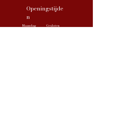
Openingstijde
n
Maandag
Gesloten
Dinsdag
09:30 tot 18:00
Woensdag
09:30 tot 18:00
Donderdag
09:30 tot 18:00
Vrijdag
09:30 tot 18:00
Zaterdag
09:30 tot 17:00
Zondag
Gesloten
Socialmedia
FAQ