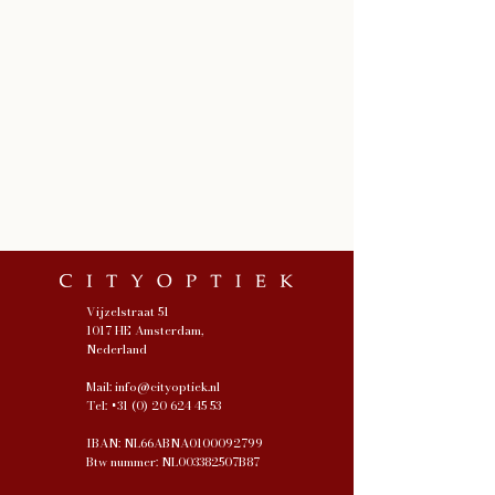
Vijzelstraat 51
1017 HE Amsterdam,
Nederland
Mail:
info@cityoptiek.nl
Tel:
+31 (0) 20 624 45 53
IBAN: NL66ABNA0100092799
Btw nummer: NL003382507B87