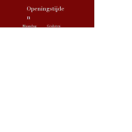
Openingstijde
n
Maandag
Gesloten
Dinsdag
09:30 tot 18:00
Woensdag
09:30 tot 18:00
Donderdag
09:30 tot 18:00
Vrijdag
09:30 tot 18:00
Zaterdag
09:30 tot 17:00
Zondag
Gesloten
Socialmedia
FAQ